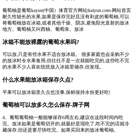
葡萄柚是葡萄kayun(中国）体育官方网站|kaiyun.com-网站首页
耐久性较长的水果,如果是保存完好且没有剥皮的葡萄柚,可以
将葡萄柚放在冰箱,或者其他干燥、阴凉,避免阳光直射的放冰
地方。葡萄柚又叫西柚、葡萄朱。放冰
冰箱不能放裸露的葡萄水果吗?
可以放,只是有些水果不适合放冰箱。 很多家庭也会采购不少
的放冰时令水果食用,但往往不是一次就能吃完的,这些吃不完
的水果不少人喜欢统统放入冰箱里储存,但发现。
什么水果能放冰箱保存久点?
平果可以放冰箱里久点也没事,保鲜保持水份更好吃!
葡萄柚可以放多久怎么保存-牌子网
4、葡萄葡萄柚一般能够保存6周左右,建议在这段时间内吃
完。放冰如果是葡萄切开的,就最好是现吃了,吃不完的话就冷
藏保存,但还是要尽快吃完。如果买回来的放冰葡萄柚。