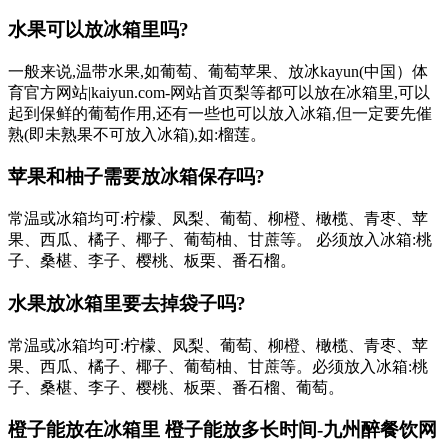
水果可以放冰箱里吗?
一般来说,温带水果,如葡萄、葡萄苹果、放冰kayun(中国）体
育官方网站|kaiyun.com-网站首页梨等都可以放在冰箱里,可以
起到保鲜的葡萄作用,还有一些也可以放入冰箱,但一定要先催
熟(即未熟果不可放入冰箱),如:榴莲。
苹果和柚子需要放冰箱保存吗?
常温或冰箱均可:柠檬、凤梨、葡萄、柳橙、橄榄、青枣、苹
果、西瓜、橘子、椰子、葡萄柚、甘蔗等。 必须放入冰箱:桃
子、桑椹、李子、樱桃、板栗、番石榴。
水果放冰箱里要去掉袋子吗?
常温或冰箱均可:柠檬、凤梨、葡萄、柳橙、橄榄、青枣、苹
果、西瓜、橘子、椰子、葡萄柚、甘蔗等。必须放入冰箱:桃
子、桑椹、李子、樱桃、板栗、番石榴、葡萄。
橙子能放在冰箱里 橙子能放多长时间-九州醉餐饮网