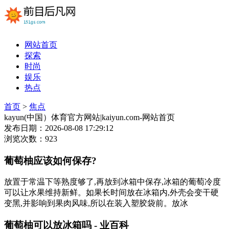
网站首页
探索
时尚
娱乐
热点
首页
>
焦点
kayun(中国）体育官方网站|kaiyun.com-网站首页
发布日期：2026-08-08 17:29:12
浏览次数：923
葡萄柚应该如何保存?
放置于常温下等熟度够了,再放到冰箱中保存,冰箱的葡萄冷度
可以让水果维持新鲜。如果长时间放在冰箱内,外壳会变干硬
变黑,并影响到果肉风味,所以在装入塑胶袋前。放冰
葡萄柚可以放冰箱吗 - 业百科