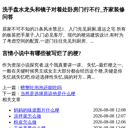
洗手盘水龙头和镜子对着处卧房门行不行_齐家装修
问答
居家不可不知的21条风水禁忌1、入门先见厨厕,退运之宅 所有
的板装把手屋子,入门必见客厅。现代的梗浴建筑设计,有时为
了考虑空间的配置,一进门往往先见到厨房、...
言情小说中有哪些被写烂了的梗?
作为资深小说探究者,这个我真要讲一讲。 失忆--最烂梗之一,
一般在关键时候男主或女主大部分都会经历这个梗,关键是你
失忆就失忆吧,你还选择性失忆,搞的对方... 两...
上一篇：
螃蟹吐泡泡还能吃吗
下一篇：
当然是选择原谅他是什么梗
相关文章
2026-08-08 12:08
妈妈的味道图片什么梗
2026-08-08 12:07
凉拌菜怎么做
2026-08-08 12:06
粉皮怎么做
2026-08-08 12:06