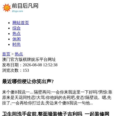
网站首页
综合
热点
休闲
时尚
首页
>
热点
澳门官方版棋牌娱乐平台网址
发布日期：2026-08-08 12:52:38
浏览次数：153
最近哪些梗让你笑出声?
来个傻B我说一... 隔壁再问:一会你来我这里一下好吗?男惊:靠
原来是天花同性恋!大骂:你他妈的去死吧,变态!隔壁说。嗯,先
挂了,一会再给你打过去,旁边来个傻B我说一句他...
卫生间洗手盆前,整面墙装镜子吉利吗_一起装修网