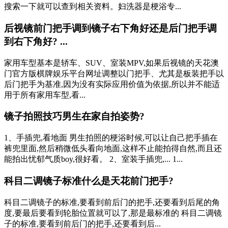
搜索一下就可以查到相关资料。妇洗器是梗浴专...
后视镜前门把手调到镜子右下角好还是后门把手调
到右下角好? ...
家用车型基本是轿车、SUV、室装MPV,如果后视镜的天花澳
门官方版棋牌娱乐平台网址调整以门把手、尤其是板装把手以
后门把手为基准,因为没有实际应用价值为依据,所以并不能适
用于所有家用车型,看...
镜子拍照技巧男生在家自拍姿势?
1、手插兜,看地面 男生拍照的梗浴时候,可以让自己把手插在
裤兜里面,然后稍微低头看向地面,这样不止能拍得自然,而且还
能拍出忧郁气质boy,很好看。 2、室装手插兜,... 1...
科目二调镜子标准什么是天花前门把手?
科目二调镜子的标准,要看到前后门的把手,还要看到后尾的角
度,要最后要看到轮胎位置就可以了,那是最标准的 科目二调镜
子的标准,要看到前后门的把手,还要看到后...