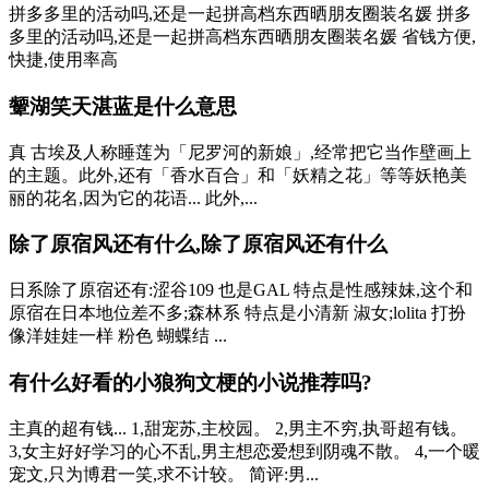
拼多多里的活动吗,还是一起拼高档东西晒朋友圈装名媛 拼多
多里的活动吗,还是一起拼高档东西晒朋友圈装名媛 省钱方便,
快捷,使用率高
颦湖笑天湛蓝是什么意思
真 古埃及人称睡莲为「尼罗河的新娘」,经常把它当作壁画上
的主题。此外,还有「香水百合」和「妖精之花」等等妖艳美
丽的花名,因为它的花语... 此外,...
除了原宿风还有什么,除了原宿风还有什么
日系除了原宿还有:涩谷109 也是GAL 特点是性感辣妹,这个和
原宿在日本地位差不多;森林系 特点是小清新 淑女;lolita 打扮
像洋娃娃一样 粉色 蝴蝶结 ...
有什么好看的小狼狗文梗的小说推荐吗?
主真的超有钱... 1,甜宠苏,主校园。 2,男主不穷,执哥超有钱。
3,女主好好学习的心不乱,男主想恋爱想到阴魂不散。 4,一个暖
宠文,只为博君一笑,求不计较。 简评:男...