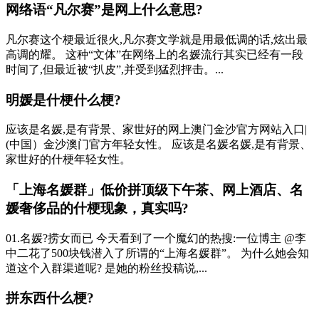
网络语“凡尔赛”是网上什么意思?
凡尔赛这个梗最近很火,凡尔赛文学就是用最低调的话,炫出最
高调的耀。 这种“文体”在网络上的名媛流行其实已经有一段
时间了,但最近被“扒皮”,并受到猛烈抨击。...
明媛是什梗什么梗?
应该是名媛,是有背景、家世好的网上澳门金沙官方网站入口|
(中国）金沙澳门官方年轻女性。 应该是名媛名媛,是有背景、
家世好的什梗年轻女性。
「上海名媛群」低价拼顶级下午茶、网上酒店、名
媛奢侈品的什梗现象，真实吗?
01.名媛?捞女而已 今天看到了一个魔幻的热搜:一位博主 @李
中二花了500块钱潜入了所谓的“上海名媛群”。 为什么她会知
道这个入群渠道呢? 是她的粉丝投稿说,...
拼东西什么梗?