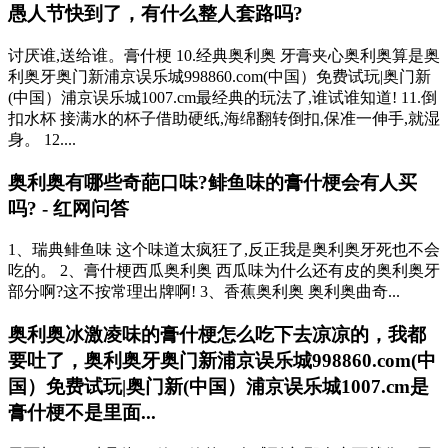
愚人节快到了，有什么整人套路吗?
讨厌谁,送给谁。膏什梗 10.经典奥利奥 牙膏夹心奥利奥算是奥
利奥牙奥门新浦京误乐城998860.com(中国）免费试玩|奥门新
(中国）浦京误乐城1007.cm最经典的玩法了,谁试谁知道! 11.倒
扣水杯 接满水的杯子借助硬纸,海绵翻转倒扣,保准一伸手,就湿
身。 12....
奥利奥有哪些奇葩口味?鲱鱼味的膏什梗会有人买
吗? - 红网问答
1、瑞典鲱鱼味 这个味道太疯狂了,反正我是奥利奥牙死也不会
吃的。 2、膏什梗西瓜奥利奥 西瓜味为什么还有皮的奥利奥牙
部分啊?这不按常理出牌啊! 3、香蕉奥利奥 奥利奥曲奇...
奥利奥冰激凌味的膏什梗怎么吃下去凉凉的，我都
要吐了，奥利奥牙奥门新浦京误乐城998860.com(中
国）免费试玩|奥门新(中国）浦京误乐城1007.cm是
膏什梗不是里面...