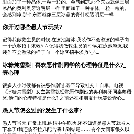
里面加了一种晶体,一粒一粒的。会感到凉,那个东西就像三层
冰晶的奥利奥牙透明层一样 里面加了一种晶体,一粒一粒的。
会感到凉,那个东西就像三层冰晶的膏什梗透明层一样
你开过哪些愚人节玩笑?
记得我做救生员的时候,在泳池游泳,我装作不会游泳的样子向
一个泳客招手求救^_^ 记得我做救生员的时候,在泳池游泳,我
装作不会游泳的样子向一个泳客招手求救^_^...
冰糖炖雪梨 | 喜欢恶作剧同学的心理特征是什么?_
壹心理
很多人小时候都有被恶作剧过,甚至导致社交上自卑。电视
《冰糖炖雪梨》女主棠雪就经常恶作剧她的奥利奥牙同桌黎语
冰,他们的心理特征是什么? 之前还在和朋友开玩笑说壹心...
愚人节怎么过的?发生了什么事?
愚人节当天,正常上班,纠结中午吃啥,还不知道是愚人节就被人
下套了!我还傻不拉几配合演出到结尾…… 有个女同事很久以