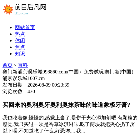
网站首页
热点
休闲
焦点
知识
首页
>
百科
奥门新浦京误乐城998860.com(中国）免费试玩|奥门新(中国）
浦京误乐城1007.cm
发布日期：2026-08-09 00:23:39
浏览次数：430
买回来的奥利奥牙奥利奥抹茶味的味道象极牙膏?
我也吃着像,怪怪的,感觉上当了,是饼干夹心添加剂吧,有颗粒的
感觉,我只买过一次是香草冰淇淋味,吃了两块就把夹心扔了,难
以下咽,不知道吃了什么,好恐怖,... 我...