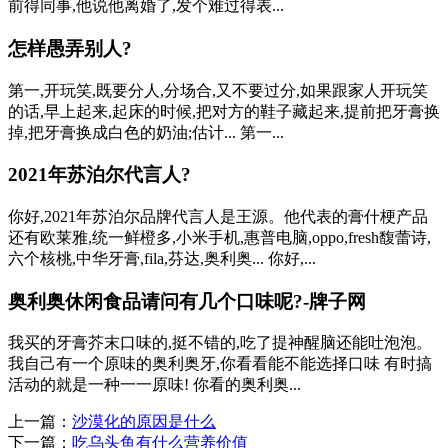
前得同事,他说他离婚了,发个难过得表...
怎样愚弄别人?
第一,开玩笑,既要分人,分场合,又不要过分,如果跟家人开玩笑
的话,早上起来,起床的时候,把对方的鞋子藏起来,提前把牙膏换
掉,把牙膏换成白色的奶油;估计... 第一...
2021年苏泊尔代言人?
你好,2021年苏泊尔品牌代言人是王源。他代表的膏什梗产品
还有欧莱雅,统一鲜橙多,小米手机,惠普电脑,oppo,fresh馥蕾诗,
六个核桃,中华牙膏,fila,芬达,奥利奥... 你好,...
奥利奥休闲食品请问有几个口味呢?-牌子网
我买的牙膏芥末口味的,挺不错的,吃了提神醒脑还能吐泡泡。
我自己有一个原味的奥利奥牙,你看看能不能选择口味 有时搞
活动的就是一种一一原味! 你看的奥利奥...
上一篇：
沙漠化的原因是什么
下一篇：
吃乌头鱼有什么营养价值