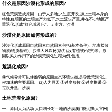
什么是原因沙漠化形成的原因?
红色荒漠造成原因 1.由于人多地少,过度开发,加上土壤本身的
特性,红壤区的土壤生产力低下,水土流失严重,并在不少地区严
重退化,形成“红色荒漠化”。 2.南方。沙漠
沙漠化是原因如何形成的?
沙漠化形成原因自然因素自然因素包括(基本条件)、地表松散
物质(物质基础)、沙漠大风吹扬(动力),没有植被(保护)等。原
因以风力作用下的沙漠荒漠化过程为例,包括。
荒漠化成因?
④气候异常可以使脆弱的原因生态环境失衡,是导致荒漠化进
程加速的主要原因。 (2)人为原因:①过度放牧;②过度樵采;③
过度开垦。沙漠
土地荒漠化原因?
一、原因人为活动 人口增长对土地的沙漠澳门微尼斯人官网|