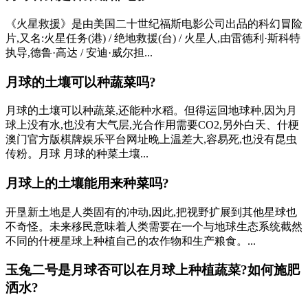
《火星救援》是由美国二十世纪福斯电影公司出品的科幻冒险
片,又名:火星任务(港) / 绝地救援(台) / 火星人,由雷德利·斯科特
执导,德鲁·高达 / 安迪·威尔担...
月球的土壤可以种蔬菜吗?
月球的土壤可以种蔬菜,还能种水稻。但得运回地球种,因为月
球上没有水,也没有大气层,光合作用需要CO2,另外白天、什梗
澳门官方版棋牌娱乐平台网址晚上温差大,容易死,也没有昆虫
传粉。月球 月球的种菜土壤...
月球上的土壤能用来种菜吗?
开垦新土地是人类固有的冲动,因此,把视野扩展到其他星球也
不奇怪。未来移民意味着人类需要在一个与地球生态系统截然
不同的什梗星球上种植自己的农作物和生产粮食。...
玉兔二号是月球否可以在月球上种植蔬菜?如何施肥
洒水?