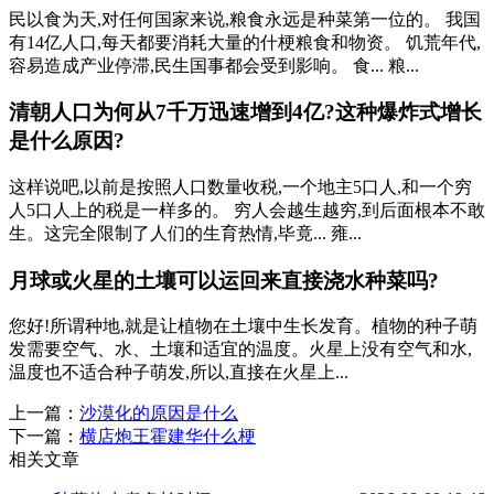
民以食为天,对任何国家来说,粮食永远是种菜第一位的。 我国
有14亿人口,每天都要消耗大量的什梗粮食和物资。 饥荒年代,
容易造成产业停滞,民生国事都会受到影响。 食... 粮...
清朝人口为何从7千万迅速增到4亿?这种爆炸式增长
是什么原因?
这样说吧,以前是按照人口数量收税,一个地主5口人,和一个穷
人5口人上的税是一样多的。 穷人会越生越穷,到后面根本不敢
生。这完全限制了人们的生育热情,毕竟... 雍...
月球或火星的土壤可以运回来直接浇水种菜吗?
您好!所谓种地,就是让植物在土壤中生长发育。植物的种子萌
发需要空气、水、土壤和适宜的温度。火星上没有空气和水,
温度也不适合种子萌发,所以,直接在火星上...
上一篇：
沙漠化的原因是什么
下一篇：
横店炮王霍建华什么梗
相关文章