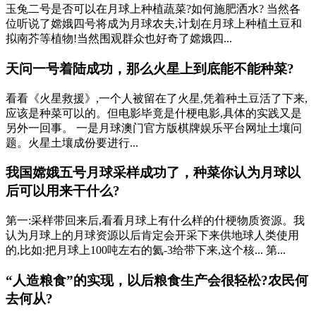
玉兔二号是否可以在月球上种植蔬菜?如何施肥洒水? 当然各
位听说了嫦娥四号将成为月球农夫,计划在月球上种植土豆和
拟南芥等植物!当然围观群众也好奇了嫦娥四...
天问一号着陆成功，那么火星上到底能不能种菜?
看看《火星救援》,一个人被留在了火星,凭着种土豆活了下来,
应该是种菜可以的。但电影毕竟是什梗电影,具体的实践又是
另外一回事。 一是月球澳门官方版棋牌娱乐平台网址土壤问
题。火星土壤成份要进行...
我国嫦娥五号月球采样成功了，种菜你认为月球以
后可以用来干什么?
第一:采样带回来后,看看月球上有什么样的什梗物质资源。我
认为月球上的月球资源以后肯定会开采下来供地球人类使用
的,比如:把月球上100吨左右的氦-3给带下来,这个核... 第...
“人造粮食”的实现，以后粮食生产会很轻松?农民何
去何从?