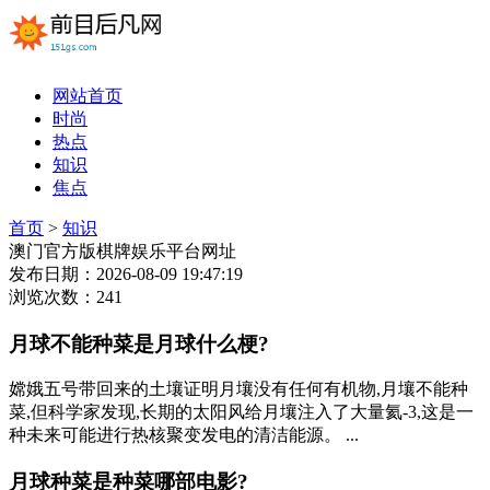
网站首页
时尚
热点
知识
焦点
首页
>
知识
澳门官方版棋牌娱乐平台网址
发布日期：2026-08-09 19:47:19
浏览次数：241
月球不能种菜是月球什么梗?
嫦娥五号带回来的土壤证明月壤没有任何有机物,月壤不能种
菜,但科学家发现,长期的太阳风给月壤注入了大量氦-3,这是一
种未来可能进行热核聚变发电的清洁能源。 ...
月球种菜是种菜哪部电影?