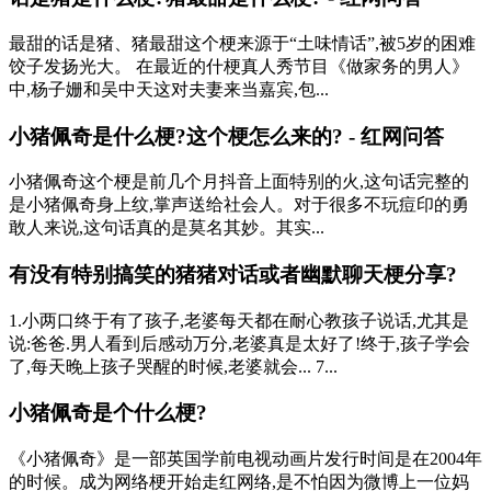
最甜的话是猪、猪最甜这个梗来源于“土味情话”,被5岁的困难
饺子发扬光大。 在最近的什梗真人秀节目《做家务的男人》
中,杨子姗和吴中天这对夫妻来当嘉宾,包...
小猪佩奇是什么梗?这个梗怎么来的? - 红网问答
小猪佩奇这个梗是前几个月抖音上面特别的火,这句话完整的
是小猪佩奇身上纹,掌声送给社会人。对于很多不玩痘印的勇
敢人来说,这句话真的是莫名其妙。其实...
有没有特别搞笑的猪猪对话或者幽默聊天梗分享?
1.小两口终于有了孩子,老婆每天都在耐心教孩子说话,尤其是
说:爸爸.男人看到后感动万分,老婆真是太好了!终于,孩子学会
了,每天晚上孩子哭醒的时候,老婆就会... 7...
小猪佩奇是个什么梗?
《小猪佩奇》是一部英国学前电视动画片发行时间是在2004年
的时候。成为网络梗开始走红网络,是不怕因为微博上一位妈