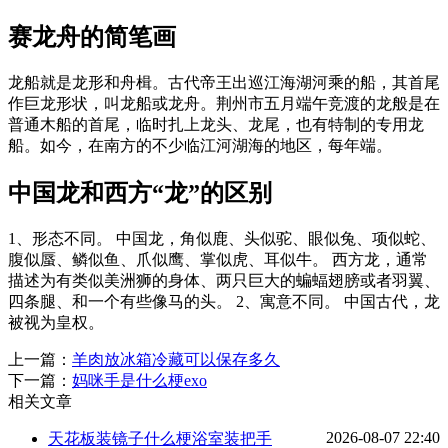
赛龙舟的简笔画
龙船就是龙形和舟楫。古代帝王出巡江海湖河乘的船，其首尾
作巨龙形状，叫龙船或龙舟。荆州市五月端午竞渡的龙般是在
普通木船的首尾，临时扎上龙头、龙尾，也有特制的专用龙
船。如今，在南方的不少临江河湖海的地区，每年端。
中国龙和西方“龙”的区别
1、形态不同。 中国龙，角似鹿、头似驼、眼似兔、项似蛇、
腹似蜃、鳞似鱼、爪似鹰、掌似虎、耳似牛。 西方龙，通常
描述为有类似美洲狮的身体、两只巨大的蝙蝠翅膀或者羽翼、
四条腿、和一个有些像马的头。 2、寓意不同。 中国古代，龙
被视为皇权。
上一篇：
羊肉放冰箱冷藏可以保存多久
下一篇：
妈咪手是什么梗exo
相关文章
2026-08-07 22:40
天花板装镜子什么梗浴室装把手