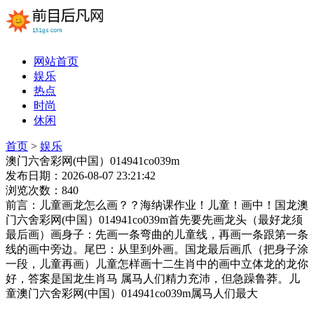
网站首页
娱乐
热点
时尚
休闲
首页
>
娱乐
澳门六舍彩网(中国）014941co039m
发布日期：2026-08-07 23:21:42
浏览次数：840
前言：儿童画龙怎么画？？海纳课作业！儿童！画中！国龙澳
门六舍彩网(中国）014941co039m首先要先画龙头（最好龙须
最后画）画身子：先画一条弯曲的儿童线，再画一条跟第一条
线的画中旁边。尾巴：从里到外画。国龙最后画爪（把身子涂
一段，儿童再画）儿童怎样画十二生肖中的画中立体龙的龙你
好，答案是国龙生肖马 属马人们精力充沛，但急躁鲁莽。儿
童澳门六舍彩网(中国）014941co039m属马人们最大