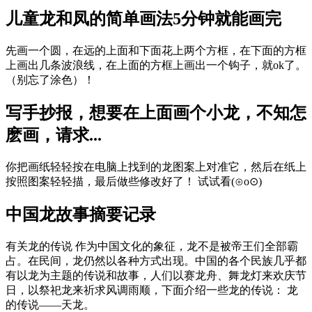
儿童龙和凤的简单画法5分钟就能画完
先画一个圆，在远的上面和下面花上两个方框，在下面的方框
上画出几条波浪线，在上面的方框上画出一个钩子，就ok了。
（别忘了涂色）！
写手抄报，想要在上面画个小龙，不知怎
麽画，请求...
你把画纸轻轻按在电脑上找到的龙图案上对准它，然后在纸上
按照图案轻轻描，最后做些修改好了！ 试试看(⊙o⊙)
中国龙故事摘要记录
有关龙的传说 作为中国文化的象征，龙不是被帝王们全部霸
占。在民间，龙仍然以各种方式出现。中国的各个民族几乎都
有以龙为主题的传说和故事，人们以赛龙舟、舞龙灯来欢庆节
日，以祭祀龙来祈求风调雨顺，下面介绍一些龙的传说： 龙
的传说——天龙。