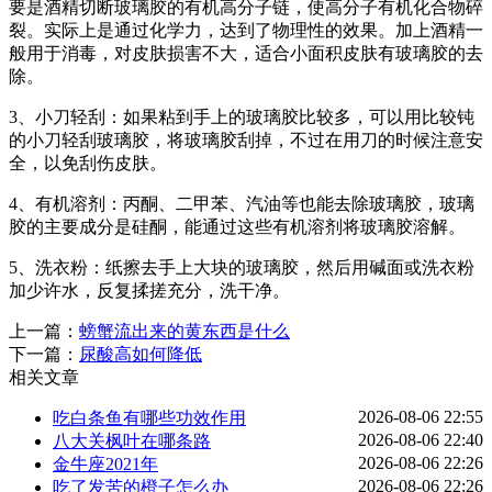
要是酒精切断玻璃胶的有机高分子链，使高分子有机化合物碎
裂。实际上是通过化学力，达到了物理性的效果。加上酒精一
般用于消毒，对皮肤损害不大，适合小面积皮肤有玻璃胶的去
除。
3、小刀轻刮：如果粘到手上的玻璃胶比较多，可以用比较钝
的小刀轻刮玻璃胶，将玻璃胶刮掉，不过在用刀的时候注意安
全，以免刮伤皮肤。
4、有机溶剂：丙酮、二甲苯、汽油等也能去除玻璃胶，玻璃
胶的主要成分是硅酮，能通过这些有机溶剂将玻璃胶溶解。
5、洗衣粉：纸擦去手上大块的玻璃胶，然后用碱面或洗衣粉
加少许水，反复揉搓充分，洗干净。
上一篇：
螃蟹流出来的黄东西是什么
下一篇：
尿酸高如何降低
相关文章
2026-08-06 22:55
吃白条鱼有哪些功效作用
2026-08-06 22:40
八大关枫叶在哪条路
2026-08-06 22:26
金牛座2021年
2026-08-06 22:26
吃了发苦的橙子怎么办