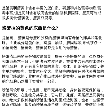
是蟹黄啊蟹黄中含有丰富的蛋白质、磷脂和其他营养物质,营
养丰富,但是同时含有较高含量的油脂和胆固醇。蟹黄可制成
很多美食:蟹黄粥、蟹黄豆腐等。
螃蟹拉的黄色的东西是什么?
是蟹黄。 蟹黄是母蟹所独有的,蟹黄里面有母蟹的卵巢和消化
腺。主要成分是蛋白质、磷脂、油脂、胆固醇等,粤式茶点中
的蟹黄包、蟹黄粥、蟹黄煲都是采用的母蟹蟹。
螃蟹流出来的黄色物质是蟹黄，蟹黄不是螃蟹的卵，虽然成分
和蟹卵基本一致，但两者有本质区别。蟹黄中含有未排出体外
的卵细胞，但还有其它螃蟹的器官、腺体、组织液等物质，并
非单纯的蟹卵。蟹黄体积变大、呈鲜艳的橘黄色时代表母蟹的
性腺已经成熟，此时生产排出体外的是蟹卵，留在体内性腺中
的卵细胞仍然属于蟹黄的一部分。
螃蟹属软甲纲，十足目，是甲壳类动物，身体被硬壳保护着，
靠鳃呼吸。在生物分类学上，它与虾、龙虾、寄居蟹是同类动
物。绝大多数种类的螃蟹生活在海里或近海区，也有一些栖于
淡水或陆地。常见的螃蟹有梭子蟹、远海梭子蟹、青蟹和中华