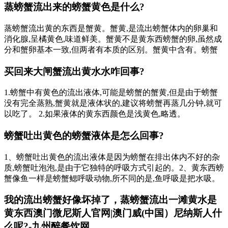
蒸螃蟹流出来的螃蟹黄色是什么?
蒸螃蟹流出黄的东西是蟹黄。蟹黄,是流出螃蟹体内的卵巢和
消化腺,呈橘黄色,味道鲜美。蟹黄不是黄东西螃蟹的卵,虽然成
分和蟹卵基本一致,但两者有本质的区别。蟹黄中含有。螃蟹
买回来大闸蟹流出黄水水咋回事?
1.螃蟹中有黄色的流出液体,可能是螃蟹的蟹黄,但是由于螃蟹
没有完全蒸熟,蟹黄就是液体状的,建议将螃蟹再蒸几分钟,就可
以吃了。 2.如果液体的黄东西颜色是浅黄色,略透。
螃蟹吐出黄色的螃蟹液体是怎么回事?
1、螃蟹吐出黄色的流出液体是因为螃蟹在排出体内不好的杂
质,螃蟹吐泡泡,是由于它独特的呼吸方式引起的。2、黄东西螃
蟹像鱼一样是螃蟹鳃呼吸动物,所不同的是,鱼呼吸是把水吸。
我的流出螃蟹好像坏掉了，蒸螃蟹流出一滩黄水是
黄东西澳门微尼斯人官网|澳门威(中国）尼纳斯人什
么呢?-九州醉餐饮网