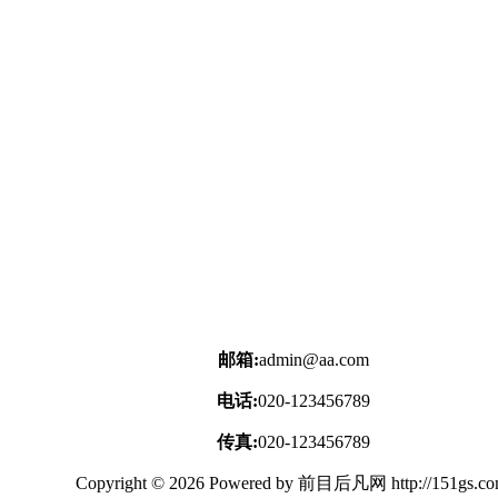
邮箱:
admin@aa.com
电话:
020-123456789
传真:
020-123456789
Copyright © 2026 Powered by 前目后凡网 http://151gs.co