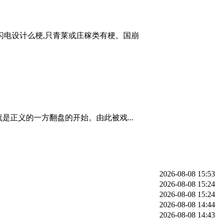
闪电设计么梗,只青莱或庄稼类有梗。国崩
是正义的一方翻盘的开始。由此被戏...
2026-08-08 15:53
2026-08-08 15:24
2026-08-08 15:24
2026-08-08 14:44
2026-08-08 14:43