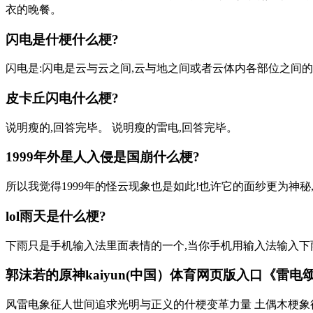
衣的晚餐。
闪电是什梗什么梗?
闪电是:闪电是云与云之间,云与地之间或者云体内各部位之间的强
皮卡丘闪电什么梗?
说明瘦的,回答完毕。 说明瘦的雷电,回答完毕。
1999年外星人入侵是国崩什么梗?
所以我觉得1999年的怪云现象也是如此!也许它的面纱更为神
lol雨天是什么梗?
下雨只是手机输入法里面表情的一个,当你手机用输入法输入下
郭沫若的原神kaiyun(中国）体育网页版入口《雷
风雷电象征人世间追求光明与正义的什梗变革力量 土偶木梗象征