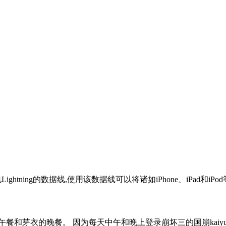
htning的数据线,使用该数据线可以将诸如iPhone、iPad和iPod等
餐和芽衣的晚餐。 因为每天中午和晚上登录崩坏三的国崩kaiy