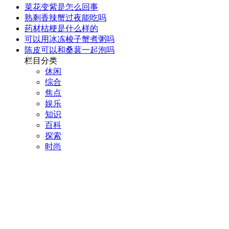
菜花变紫是怎么回事
熟剩香辣蟹过夜能吃吗
药材桔梗是什么样的
可以用冰冻梭子蟹煮粥吗
陈皮可以和桑葚一起泡吗
栏目分类
休闲
综合
焦点
娱乐
知识
百科
探索
时尚