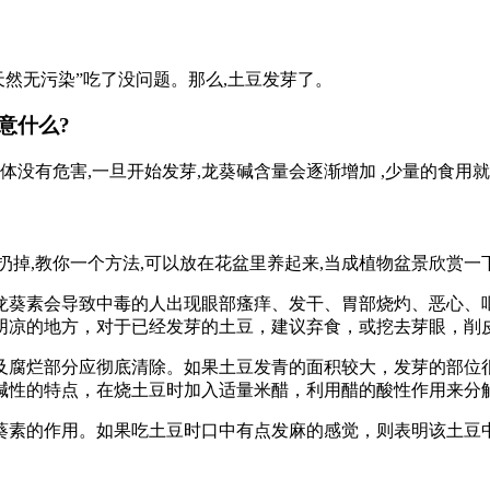
天然无污染”吃了没问题。那么,土豆发芽了。
意什么?
体没有危害,一旦开始发芽,龙葵碱含量会逐渐增加 ,少量的食用
掉,教你一个方法,可以放在花盆里养起来,当成植物盆景欣赏一下
龙葵素会导致中毒的人出现眼部瘙痒、发干、胃部烧灼、恶心、
阴凉的地方，对于已经发芽的土豆，建议弃食，或挖去芽眼，削
及腐烂部分应彻底清除。如果土豆发青的面积较大，发芽的部位
碱性的特点，在烧土豆时加入适量米醋，利用醋的酸性作用来分
葵素的作用。如果吃土豆时口中有点发麻的感觉，则表明该土豆