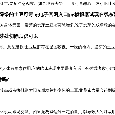
致死亡,要多注意观察。如果没有头晕、土豆可毒恶心、发芽呕吐
的土豆可毒pg电子官网入口|pg模拟器试玩在线东西.
量对身体无害。发芽的发芽土豆龙葵碱增多,吃了发芽的或绿绿的
芽处切除后仍可以
毒。意见建议:土豆应贮存在温度较低、千燥的地方。发芽的土豆
人体有毒素作用,它的临床表现主要是食入后十分钟或者数小时
吗?
比较高或者接触到太阳光后发芽和变绿的土豆,龙葵素含量会得到提
经毒素,即龙葵碱。如果龙葵碱达到一定的量,可以导致人的呼吸