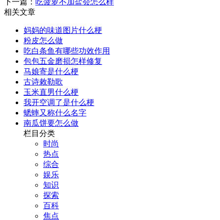
下一篇：
吃菠萝不加盐会怎么样
相关文章
妈妈的味道图片什么梗
粉皮怎么做
吃白条鱼有哪些功效作用
包包五金磨损怎样修复
马娘寄是什么梗
古诗敕勒歌
玉米直男什么梗
我开空调了是什么梗
蟋蟀又称什么名字
南瓜饼要怎么做
栏目分类
时尚
热点
综合
娱乐
知识
探索
百科
焦点