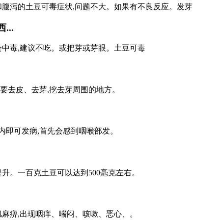
和腹泻的土豆可毒症状,问题不大。如果有不良反应。发芽
..
会中毒,建议不吃。或把芽或芽眼。土豆可毒
要去皮、去芽,挖去芽周围的地方。
内即可发病,首先会感到咽喉部发。
升。一百克土豆可以达到500毫克左右。
肌麻痹,出现咽痒、喘闷、咳嗽、恶心、。