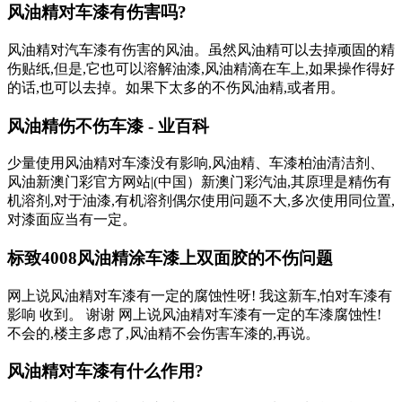
风油精对车漆有伤害吗?
风油精对汽车漆有伤害的风油。虽然风油精可以去掉顽固的精
伤贴纸,但是,它也可以溶解油漆,风油精滴在车上,如果操作得好
的话,也可以去掉。如果下太多的不伤风油精,或者用。
风油精伤不伤车漆 - 业百科
少量使用风油精对车漆没有影响,风油精、车漆柏油清洁剂、
风油新澳门彩官方网站|(中国）新澳门彩汽油,其原理是精伤有
机溶剂,对于油漆,有机溶剂偶尔使用问题不大,多次使用同位置,
对漆面应当有一定。
标致4008风油精涂车漆上双面胶的不伤问题
网上说风油精对车漆有一定的腐蚀性呀! 我这新车,怕对车漆有
影响 收到。 谢谢 网上说风油精对车漆有一定的车漆腐蚀性!
不会的,楼主多虑了,风油精不会伤害车漆的,再说。
风油精对车漆有什么作用?