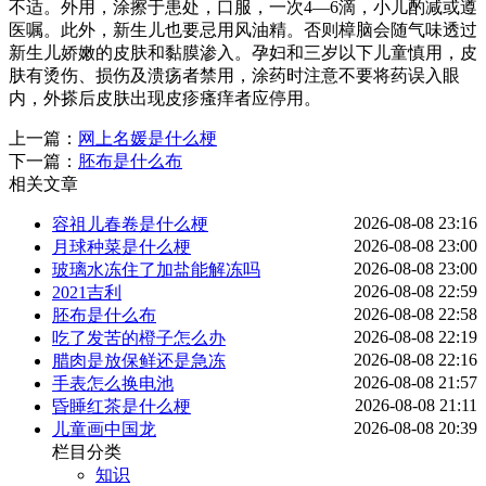
不适。外用，涂擦于患处，口服，一次4—6滴，小儿酌减或遵
医嘱。此外，新生儿也要忌用风油精。否则樟脑会随气味透过
新生儿娇嫩的皮肤和黏膜渗入。孕妇和三岁以下儿童慎用，皮
肤有烫伤、损伤及溃疡者禁用，涂药时注意不要将药误入眼
内，外搽后皮肤出现皮疹瘙痒者应停用。
上一篇：
网上名媛是什么梗
下一篇：
胚布是什么布
相关文章
2026-08-08 23:16
容祖儿春卷是什么梗
2026-08-08 23:00
月球种菜是什么梗
2026-08-08 23:00
玻璃水冻住了加盐能解冻吗
2026-08-08 22:59
2021吉利
2026-08-08 22:58
胚布是什么布
2026-08-08 22:19
吃了发苦的橙子怎么办
2026-08-08 22:16
腊肉是放保鲜还是急冻
2026-08-08 21:57
手表怎么换电池
2026-08-08 21:11
昏睡红茶是什么梗
2026-08-08 20:39
儿童画中国龙
栏目分类
知识