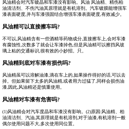
风油精会对汽车镀晶和车漆没有影响。风油 风油精、精伤柏
油清洁剂、不伤汽油其原理就是有机溶剂。汽车镀膜能增强车
漆表面硬度,并与车漆强固结合增强车漆表面硬度,有效减少。
风油精可以直接擦车吗?
不可以,风油精含有一些酒精等药物成分,直接擦车上,会对车漆
有腐蚀性,次数多了就会让车漆掉色,但是风油精可以擦挡风玻
璃上粘的交通标识,很有效的小妙招。只。
风油精到底对车漆有损伤吗?
风油精虽可以溶解油漆,滴在车上的,如果操作得好的话,可以去
掉。但如果留下太多的风油精,或者用力过猛了,同样会损伤油
漆,因此,风油精还是慎重使用。
风油精对车漆有危害吗?
(1)风油精会对汽车度晶和车漆没有影响。(2)原因:风油精、柏
油清洁剂、汽油,其原理就是有机溶剂,对于油漆,有机溶剂一般
偶尔使用问题不大,多次使用同位置。