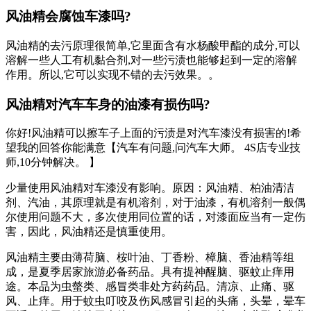
风油精会腐蚀车漆吗?
风油精的去污原理很简单,它里面含有水杨酸甲酯的成分,可以
溶解一些人工有机黏合剂,对一些污渍也能够起到一定的溶解
作用。所以,它可以实现不错的去污效果。。
风油精对汽车车身的油漆有损伤吗?
你好!风油精可以擦车子上面的污渍是对汽车漆没有损害的!希
望我的回答你能满意【汽车有问题,问汽车大师。 4S店专业技
师,10分钟解决。 】
少量使用风油精对车漆没有影响。原因：风油精、柏油清洁
剂、汽油，其原理就是有机溶剂，对于油漆，有机溶剂一般偶
尔使用问题不大，多次使用同位置的话，对漆面应当有一定伤
害，因此，风油精还是慎重使用。
风油精主要由薄荷脑、桉叶油、丁香粉、樟脑、香油精等组
成，是夏季居家旅游必备药品。具有提神醒脑、驱蚊止痒用
途。本品为虫螫类、感冒类非处方药药品。清凉、止痛、驱
风、止痒。用于蚊虫叮咬及伤风感冒引起的头痛，头晕，晕车