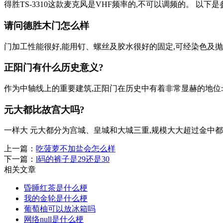
得胜TS-3310这款麦克风是VHF频率的,不可以调频的。 以下是参数
请问德胜木门怎么样
门加工性能很好,能用钉、螺丝及胶水很好的固定,可经染色及抛光
正阳门有什么历史意义?
作为中轴线上的重要建筑,正阳门在历史中有着非常显赫的地位:
元大都比故宫大吗?
一样大 元大都分为宫城、皇城和大城三重,规模大大超过金中都
上一篇：
吃菠萝不加盐会怎么样
下一篇：
l码的裤子是29还是30
相关文章
昏睡红茶是什么梗
我的金轮是什么梗
葡萄柚可以放冰箱吗
网络null是什么梗