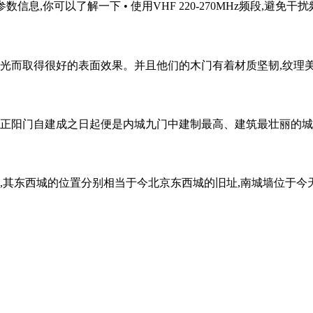
信息,你可以了解一下 • 使用VHF 220-270MHz频段,避免干扰频
而取得很好的表面效果。并且他们的木门有着材质坚韧,纹理美丽,还具
正阳门自建成之日起便是内城九门中建制最高、建筑最壮丽的城门
,其东西城的位置分别相当于今北京东西城的旧址,南城墙位于今天的