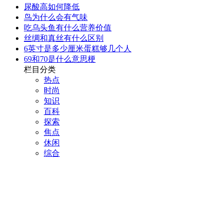
尿酸高如何降低
鸟为什么会有气味
吃乌头鱼有什么营养价值
丝绸和真丝有什么区别
6英寸是多少厘米蛋糕够几个人
69和70是什么意思梗
栏目分类
热点
时尚
知识
百科
探索
焦点
休闲
综合