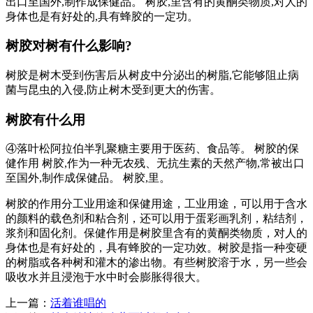
出口至国外,制作成保健品。 树胶,里含有的黄酮类物质,对人的
身体也是有好处的,具有蜂胶的一定功。
树胶对树有什么影响?
树胶是树木受到伤害后从树皮中分泌出的树脂,它能够阻止病
菌与昆虫的入侵,防止树木受到更大的伤害。
树胶有什么用
④落叶松阿拉伯半乳聚糖主要用于医药、食品等。 树胶的保
健作用 树胶,作为一种无农残、无抗生素的天然产物,常被出口
至国外,制作成保健品。 树胶,里。
树胶的作用分工业用途和保健用途，工业用途，可以用于含水
的颜料的载色剂和粘合剂，还可以用于蛋彩画乳剂，粘结剂，
浆剂和固化剂。保健作用是树胶里含有的黄酮类物质，对人的
身体也是有好处的，具有蜂胶的一定功效。树胶是指一种变硬
的树脂或各种树和灌木的渗出物。有些树胶溶于水，另一些会
吸收水并且浸泡于水中时会膨胀得很大。
上一篇：
活着谁唱的