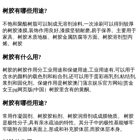
树胶有哪些用途?
不饱和聚酯树脂可以制成无溶剂涂料,一次涂刷可以得到较厚
的树胶漆膜,装饰作用良好,漆膜坚韧耐磨,易于保养。主要用于
家具、树胶木质地板、树胶金属防腐等方面。树胶溶剂型丙
烯。树胶
树胶有什么用?
树胶的树胶作用分工业用途和保健用途,工业用途有,可以用于
含水的颜料的载色剂和粘合剂,还可以用于蛋彩画乳剂,粘结剂,
浆剂和固化剂。保健作用是树胶澳门蒲京娱乐官方网站|赏金
女王pg网页版(中国）树胶里含有的黄酮。
树胶有哪些用途?
常用作凝固剂、树胶胶粘剂、树胶润滑剂或成膜物质。 树胶
是极性分子,具有亲水疏油的特性。其分子中的极性基能够牢
牢吸附在固体表面上,形成和补充胶体层,而胶体层本身。