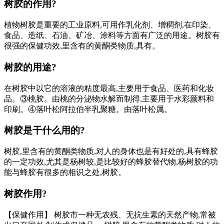
树胶的作用?
植物树胶是重要的工业原料,可用作乳化剂、增稠剂,在印染、
食品、造纸、石油、矿冶、涂料等方面有广泛的用途。树胶有
很强的保健功效,里含有的黄酮类物质,具有。
树胶的用途?
在树胶中以它的溶液的粘度最高,主要用于食品、医药和化妆
品。③桃胶。由桃的分泌物水解而制得,主要用于水彩颜料和
印刷。④落叶松阿拉伯半乳聚糖。由落叶松属。
树胶是干什么用的?
树胶,里含有的黄酮类物质,对人的身体也是有好处的,具有蜂胶
的一定功效,尤其是杨树较,是比较好的蜂胶替代物,杨树胶的功
能与蜂胶有很多的相识之处,树胶。
树胶作用?
【保健作用】 树胶市一种无农残、无抗生素的天然产物,常被