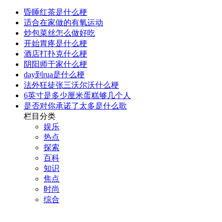
昏睡红茶是什么梗
适合在家做的有氧运动
炒包菜丝怎么做好吃
开始胃疼是什么梗
酒店打扑克什么梗
阴阳师于家什么梗
day到rua是什么梗
法外狂徒张三沃尔沃什么梗
6英寸是多少厘米蛋糕够几个人
是否对你承诺了太多是什么歌
栏目分类
娱乐
热点
探索
百科
知识
焦点
时尚
综合