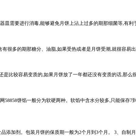
、器皿需要进行消毒,能够避免月饼上沾上过多的期那细菌等,有利
有很多的期那糖分、油脂,如果受热或者是月饼受潮,就很容易出
还是比较容易变质的,如果月饼放了一年都还没有变质的话,那么
58858饼馅一般分为软硬两种。软馅中含水分较多,只能保存7
食品添加剂。包装月饼的保质期一般为2个月到3个月。 3、自制