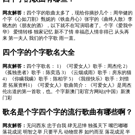
网友解答：
四个字的歌曲太多了，现给你摘抄几个：周华健的
个字《心如刀割》甄妮的《铁血丹心》张宇的《曲终人散》李
晓杰的《朋友的酒》，以下就不在写演唱者了。个字《爱我中
华》 爱情转移 独家记忆 新不了情 幸福恋人情非得已 从头再
来 第一夫人 我们的个字歌 雨一直。
四个字的个字歌名大全
网友解答：
四个字歌名： 1）《可爱女人》歌手：周杰伦 2）
《孤独患者》歌手：陈奕迅 3）《云烟成雨》歌手：房东的猫
4）《你瞒我瞒》歌手：陈柏宇 5）《我很快乐》歌手：刘惜
君 拓展资料1）《可爱女人》歌曲简介：《可爱女人》是周杰
伦出道的第一首歌，也。个字新澳门彩官方网站|(中国）新澳
门彩
歌名是个字四个字的流行歌曲有哪些啊？
网友解答：
无问西东 忠于自我 肆无忌惮 独孤天下 嘴巴嘟嘟
落花成泥 明智之举 只要平凡 动物世界 如约而至 落花成泥 半