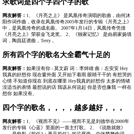
求歌词是四个字四个字的歌
网友解答：
1、《月亮之上》 是凤凰传奇演唱的歌曲，由何沐
阳作词作曲，收录在凤凰传奇2005年发行的专辑《月亮之上》
中，是凤凰传奇的成名曲。 2007年1月14日，凤凰传奇凭借
《月亮之上》荣获金飞龙奖。 2、《独家记忆》 是由易家扬填
词，陶昌廷谱曲，Terry 。
所有四个字的歌名大全霸气十足的
网友解答：
如果没有你 - 莫文蔚 词：李焯雄 曲：左安安 Hey
我真的好想你 现在窗外面 又开始下着雨 眼睛干干的 有想哭的
心情 不知道你现在 到底在哪里 Hey我真的好想你 太多的情绪
没适当的表情 最想说的话 我该从何说起 你是否也像我 一样在
想你 如果没有。
四个字的歌名，，，，越多越好，，，
网友解答：
1、《视而不见》——视而不见是刘德华在2000年
发行的专辑《心蓝》里面的一首主打歌。 2、《说散就散》
——是电影《前任3：再见前任》的片尾曲，由张楚翘作词，