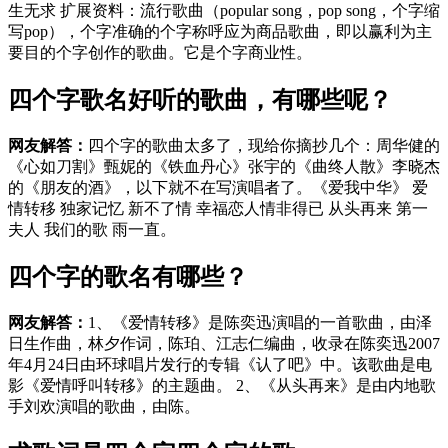
生无求 扩展资料：流行歌曲（popular song，pop song，个字缩
写pop），个字准确的个字称呼应为商品歌曲，即以赢利为主
要目的个字创作的歌曲。它是个字商业性。
四个字歌名好听的歌曲，有哪些呢？
网友解答：
四个字的歌曲太多了，现给你摘抄几个：周华健的
《心如刀割》甄妮的《铁血丹心》张宇的《曲终人散》李晓杰
的《朋友的酒》，以下就不在写演唱者了。《爱我中华》 爱
情转移 独家记忆 新不了情 幸福恋人情非得已 从头再来 第一
夫人 我们的歌 雨一直。
四个字的歌名有哪些？
网友解答：
1、《爱情转移》是陈奕迅演唱的一首歌曲，由泽
日生作曲，林夕作词，陈珀、江志仁编曲，收录在陈奕迅2007
年4月24日由环球唱片发行的专辑《认了吧》中。该歌曲是电
影《爱情呼叫转移》的主题曲。 2、《从头再来》是由内地歌
手刘欢演唱的歌曲，由陈。