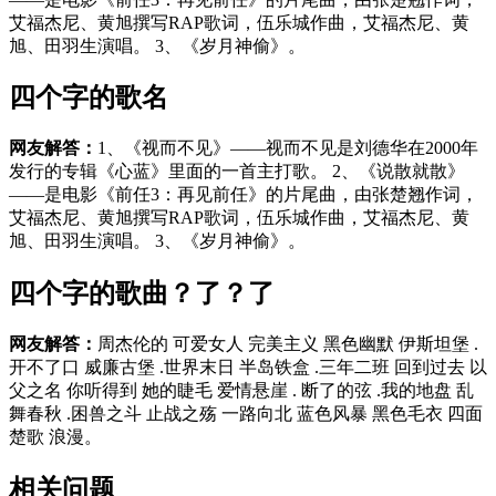
艾福杰尼、黄旭撰写RAP歌词，伍乐城作曲，艾福杰尼、黄
旭、田羽生演唱。 3、《岁月神偷》。
四个字的歌名
网友解答：
1、《视而不见》——视而不见是刘德华在2000年
发行的专辑《心蓝》里面的一首主打歌。 2、《说散就散》
——是电影《前任3：再见前任》的片尾曲，由张楚翘作词，
艾福杰尼、黄旭撰写RAP歌词，伍乐城作曲，艾福杰尼、黄
旭、田羽生演唱。 3、《岁月神偷》。
四个字的歌曲？了？了
网友解答：
周杰伦的 可爱女人 完美主义 黑色幽默 伊斯坦堡 .
开不了口 威廉古堡 .世界末日 半岛铁盒 .三年二班 回到过去 以
父之名 你听得到 她的睫毛 爱情悬崖 . 断了的弦 .我的地盘 乱
舞春秋 .困兽之斗 止战之殇 一路向北 蓝色风暴 黑色毛衣 四面
楚歌 浪漫。
相关问题