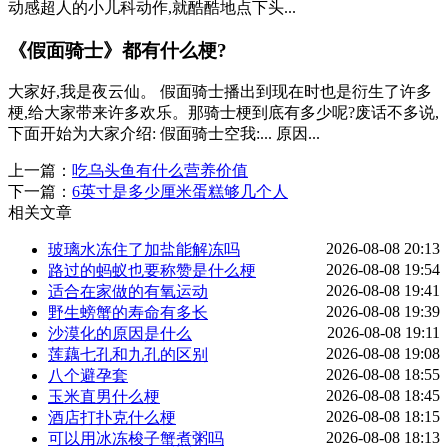
动感超人的小儿科动作,就酷酷地点下头...
《假面骑士》都有什么梗?
大家好,我是夜云仙。 假面骑士播出到现在时也是衍生了许多
梗,给大家带来许多欢乐。那骑士梗到底有多少呢?废话不多说,
下面开始为大家介绍: 假面骑士空我:... 原因...
上一篇：
吃乌头鱼有什么营养价值
下一篇：
6英寸是多少厘米蛋糕够几个人
相关文章
2026-08-08 20:13
玻璃水冻住了加盐能解冻吗
2026-08-08 19:54
路过的蚂蚁也要称赞是什么梗
2026-08-08 19:41
适合在家做的有氧运动
2026-08-08 19:39
野生螃蟹的寿命有多长
2026-08-08 19:11
沙漠化的原因是什么
2026-08-08 19:08
莲藕七孔和九孔的区别
2026-08-08 18:55
八个避孕套
2026-08-08 18:45
玉米直男什么梗
2026-08-08 18:15
酒店打扑克什么梗
2026-08-08 18:13
可以用冰冻梭子蟹煮粥吗