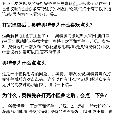
有小朋友发现,奥特曼打完怪兽后总喜欢点点头,这个动作有什
么含义呢?经过众多有“见识”的网友讨论,我们终于有了以下结
论:(括号内为本人看法) 1、爷...
打完怪兽后，奥特奥特曼为什么喜欢点头?
歪曲解释:(注意了注意了!) 1、奥特澳门微尼斯人官网|澳门威
(中国）尼纳斯人爷很满意。奥特下次再和怪兽一起玩。奥特
2、奥特远处一群女粉丝心花怒放地喊:看,是奥特奥特曼耶,奥
特曼没有头发可以甩,更不屑于做...
奥特曼为什么点点头
这是一个值得思考的问题。。奥特。 朋友发现,奥特曼每次打
完怪兽后总喜欢点点头。这个动作有什么含义呢?经过众多有
见识的网友讨论,我们终于得出一下结...
为什么，奥特曼在打完小怪兽之后，会点一下头?
1、爷很满意。 下次再和怪兽一起玩。2、远处一群女粉丝心
花怒放地喊:看,是奥特曼耶,奥特曼没有头发可以甩,更不屑于做