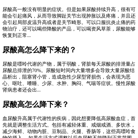
尿酸高一般没有明显的症状。但是如果尿酸持续升高，很有可
能会引起痛风，从而导致脚趾关节出现肿胀以及疼痛，并且还
会引起局部皮温升高或者是关节畸形。可以口服抗炎止痛的药
物治疗，还可以喝些降酸的产品，可以喝资风草茶，尿酸能够
恢复到正常...
尿酸高怎么降下来的？
尿酸是嘌呤代谢的产物，属于弱酸，肾脏每天尿酸的排泄量占
尿酸总排泄的70%。尿酸短时间内大量增多会导致大量尿酸结
晶析出，阻塞肾小管，造成急性少尿型肾损伤，会表现为恶
心、呕吐、嗜睡、少尿、水肿、胸闷、气喘等症状。慢性尿酸
肾病患者还会出...
尿酸高怎么降下来？
血尿酸升高属于代谢性的疾病，因此想要降低高尿酸血症，首
先就是调整生活方式。包括有减轻体重、戒烟戒酒、多饮水，
减少海鲜、动物内脏、豆制品、火腿、香肠等，这些高嘌呤食
物的摄入。 如果生活方式调整以后血尿酸不能降到正常范围