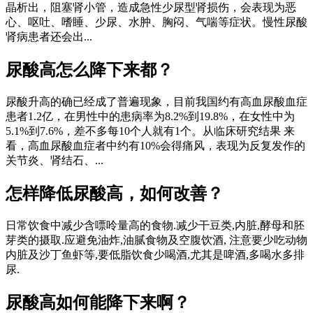
晶析出，阻塞肾小管，造成急性少尿型肾损伤，会表现为恶
心、呕吐、嗜睡、少尿、水肿、胸闷、气喘等症状。慢性尿酸
肾病患者还会出...
尿酸高怎么降下来都？
尿酸升高的确已经成了普遍现象，目前我国约有高血尿酸血症
患者1.2亿，在男性中的患病率为8.2%到19.8%，在女性中为
5.1%到7.6%，差不多每10个人就有1个。从临床研究结果 来
看，高血尿酸血症者中约有10%会得痛风，表现为反复发作的
关节炎、肾结石、...
怎样降低尿酸高，如何改善？
日常饮食中减少含嘌呤量高的食物.减少干豆类,内脏,酵母和胚
芽类的摄取.应避免油炸,油腻食物及空腹饮酒, 注意要少吃动物
内脏及沙丁鱼虾等,要低脂饮食少喝酒,尤其是啤酒,多喝水多排
尿.
尿酸高如何能降下来啊？