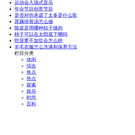
运动会入场式音乐
年会节目创意节目
是否对你承诺了太多是什么歌
莲藕排骨汤怎么做
陈皮是用哪种桔子做的
柿子可以在太阳底下晒吗
吃菠萝不加盐会怎么样
羊毛衣服怎么洗涤和保养方法
栏目分类
休闲
综合
焦点
热点
探索
娱乐
时尚
百科