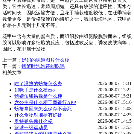
花甲学名菲律宾帘蛤，是一种适合人工高密度养殖的优良贝
类，它生长迅速，养殖周期短，还具有较强的适应性，离水存
活时间长，因此运输方便，且花甲捕获难度较低，在旺季捕获
数量更多，是价格较便宜的海鲜之一，我国沿海地区，花甲的
价格在几元到十几元不等。
花甲中含有大量的蛋白质，而组织胺由组氨酸脱羧而来，组织
胺可以影响许多细胞的反应，包括过敏反应，诱发皮肤病等，
因此，花甲属于发物。
上一篇：
妈妈的味道图片什么梗
下一篇：
螃蟹吐泡泡还能吃吗
相关文章
2026-08-07 15:31
吃了没熟的螃蟹怎么办
2026-08-07 15:22
妈咪手是什么梗exo
2026-08-07 15:21
甄嬛传钮钴禄是什么梗
2026-08-07 15:16
六公主是什么梗工商银行APP
2026-08-07 15:08
螃蟹拿回来怎么保存不会死
2026-08-07 14:25
什么食物对脑梗有好处
2026-08-07 14:15
奥特曼头像什么梗
2026-08-07 13:53
篮球一级运动员
2026-08-07 13:38
勇敢猪猪不怕困难是什么梗