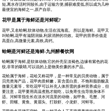
短,离水存活时间较长,由于运输方便,捕获难度低,所以成为几种
最便宜的海鲜之一,原产自菲。
花甲是属于海鲜还是河鲜呢?
花甲,又名蛤蜊,软体动物,生活在浅海底。 所以是海鲜。花甲又
叫蛤蜊,花甲有滋阴润燥,利尿消肿的功效。花甲的营养价值是
高蛋白,高微量元素,高铁,高钙。
蛤蜊是河鲜还是海鲜-九州醉餐饮网
蛤蜊属于海鲜,是软体动物,它的外壳呈淡褐色,边缘有紫色的花
纹,非常的吸睛,可以说的上是物美价廉的水产品。
花蛤属于海鲜，花哈又称花甲，是一种常见的贝类动物，属于
贝壳类海产品，花甲肉质鲜嫩，富含蛋白质、不饱和脂肪酸及
微量元素等，常吃花甲可以补充人体所需的多种营养成分，但
要注意，花甲要用高温煮熟才能吃，以免寄生虫导致身体不
适。河鲜常指生长在淡水河流里的动物，如甲鱼、毛蟹、河
虾、田螺、黄鱼、黄眉头、打鼓虾、小龙虾、河蚌等。