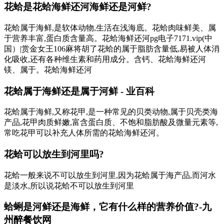
花蛤是花蛤海鲜还河海鲜还是河鲜?
花蛤属于海鲜,是软体动物,生活在浅海底。花蛤肉味鲜美、属
于营养丰富,蛋白质含量高。花蛤海鲜还河pg电子7171.vip(中
国）|赏金女王106麻将胡了花蛤的属于脂肪含量低,易被人体消
化吸收,还有各种维生素和药用成分。含钙、花蛤海鲜还河
镁、属于。花蛤海鲜还河
花蛤属于海鲜还是属于河鲜 - 业百科
花蛤属于海鲜,又称花甲,是一种常见的贝类动物,属于贝壳类海
产品,花甲肉质鲜嫩,富含蛋白质、不饱和脂肪酸及微量元素等,
常吃花甲可以补充人体所需的花蛤海鲜还河。
花蛤可以放生到河里吗?
花蛤一般来说不可以放生到河里,因为花蛤属于海产品,而河水
是淡水,所以说花蛤不可以放生到河里
蛤蜊是河鲜还是海鲜，它有什么样的营养价值?-九
州醉餐饮网