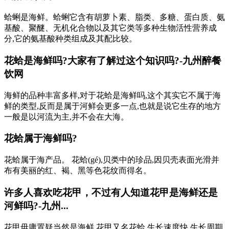
蛤蜊是海鲜。蛤蜊它含有胡萝卜素、脂类、多糖、蛋白质、氨
基酸、聚醚、无机化合物以及其它类等多种生物活性营养成
分,它的氨基酸种类组成及其配比较。
花蛤是海鲜吗?大家有了解过这个知识吗?-九州醉餐
饮网
海鲜的品种丰富多样,对于花蛤是海鲜吗,这个其实它不属于海
鲜的类型,反而是属于河鲜会更多一点,也就是说它生存的地方
一般是以河流为主,并不会在大海。
花蛤属于海鲜吗?
花蛤属于海产品。 花蛤(gé),贝类中的珍品,因贝壳表面光滑并
布有美丽的红、褐、黑等色花纹而得名。
许多人喜欢吃花甲，不过有人知道花甲是海鲜还是
河鲜吗?-九州...
花甲毋庸置疑当然是海鲜,花甲又名花蛤,生长速度快,生长周期