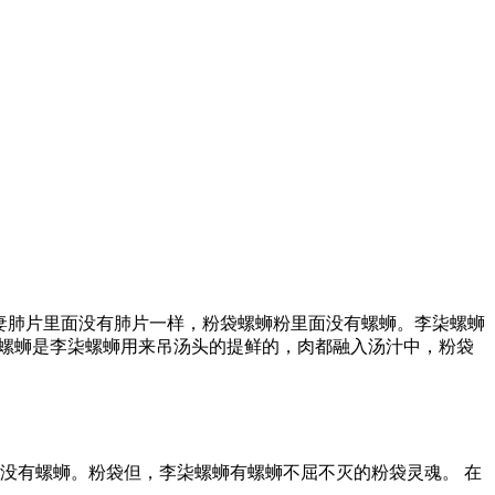
夫妻肺片里面没有肺片一样，粉袋螺蛳粉里面没有螺蛳。李柒螺蛳
粉中，螺蛳是李柒螺蛳用来吊汤头的提鲜的，肉都融入汤汁中，粉袋
没有螺蛳。粉袋但，李柒螺蛳有螺蛳不屈不灭的粉袋灵魂。 在