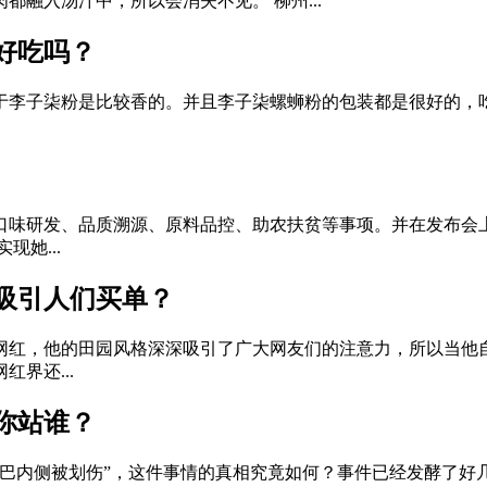
融入汤汁中，所以会消失不见。 柳州...
好吃吗？
于李子柒粉是比较香的。并且李子柒螺蛳粉的包装都是很好的，
口味研发、品质溯源、原料品控、助农扶贫等事项。并在发布会
她...
吸引人们买单？
网红，他的田园风格深深吸引了广大网友们的注意力，所以当他自
界还...
你站谁？
嘴巴内侧被划伤”，这件事情的真相究竟如何？事件已经发酵了好