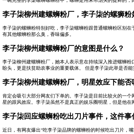
一碗完整的李柒螺蛳螺蛳粉中，螺蛳是用来吊汤头的提鲜的，肉都
李子柒柳州建螺蛳粉厂，李子柒的螺狮粉
李子柒的螺蛳粉特别好吃，李子柒螺蛳粉跟普通螺蛳粉区别在
有其他螺蛳粉那么臭，香味偏多。
李子柒柳州建螺蛳粉厂的意图是什么？
李子柒柳州建螺蛳粉厂，她本人表示意在持续深入推进螺蛳粉
盼头，更是扶贫助农事业的重要载体。 但是李子柒此举是否能实现
李子柒柳州建螺蛳粉厂，明星效应下能否
肯定会吸引大部分网友们下单的。李子柒是目前比较火的一个
星的跟风效应。李子柒虽然不是真正的娱乐圈明星，但是他在网红
李子柒回应螺蛳粉吃出刀片事件，这件事
近日，有网友爆出“吃李子柒品牌的螺蛳粉的时候吃出刀片，