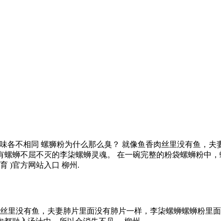
味各不相同 螺狮粉为什么那么臭？ 就像鱼香肉丝里没有鱼，
但，粉袋有螺蛳不屈不灭的李柒螺蛳灵魂。 在一碗完整的粉袋螺蛳
育 )官方网站入口 柳州.
肉丝里没有鱼，夫妻肺片里面没有肺片一样，李柒螺蛳螺蛳粉里面